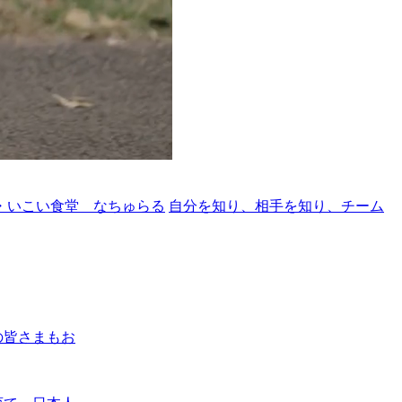
・いこい食堂 なちゅらる
自分を知り、相手を知り、チーム
の皆さまもお