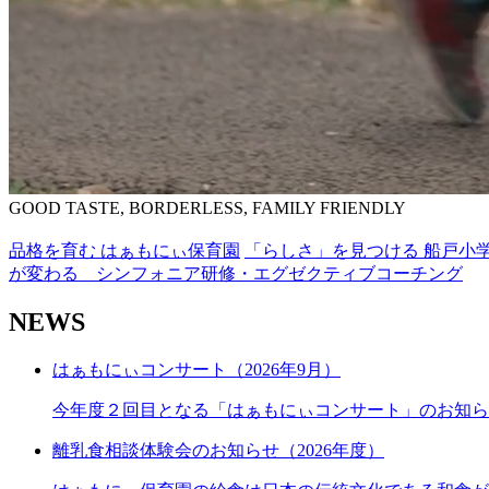
GOOD TASTE, BORDERLESS, FAMILY FRIENDLY
品格を育む はぁもにぃ保育園
「らしさ」を見つける 船戸小
が変わる シンフォニア研修・エグゼクティブコーチング
NEWS
はぁもにぃコンサート（2026年9月）
今年度２回目となる「はぁもにぃコンサート」のお知ら
離乳食相談体験会のお知らせ（2026年度）