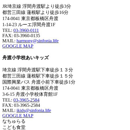
JR埼京線 浮間舟渡駅より徒歩3分
都営三田線 蓮根駅より徒歩16分
174-0041 東京都板橋区舟渡
1-14-23 ルーエ浮間舟渡1F
TEL:
03-3960-0111
FAX: 03-3960-0135
MAIL:
harmony@sinfonia.life
GOOGLE MAP
舟渡小学校あいキッズ
埼京線 浮間舟渡駅下車徒歩１３分
都営三田線 蓮根駅下車徒歩１５分
国際興業バス 舟渡小前下車徒歩1分
174-0041 東京都板橋区舟渡
3-6-15 舟渡小学校体育館1F
TEL:
03-3965-2584
FAX: 03-3965-2584
MAIL:
ikids@sinfonia.life
GOOGLE MAP
なちゅらる
こども食堂