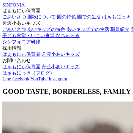
SINFONIA
はぁもにぃ保育園
ごあいさつ
園歌について
園の特色
園での生活
はぁもにっき
舟渡小あいキッズ
ごあいさつ
あいキッズの特色
あいキッズでの生活
職員紹介
子ども食堂・いこい食堂
なちゅらる
シンフォニア研修
採用情報
はぁもにぃ保育園
舟渡小あいキッズ
お問い合わせ
はぁもにぃ保育園
舟渡小あいキッズ
はぁもにっき（ブログ）
Line
facebook
YouTube
Instagram
GOOD TASTE, BORDERLESS, FAMILY