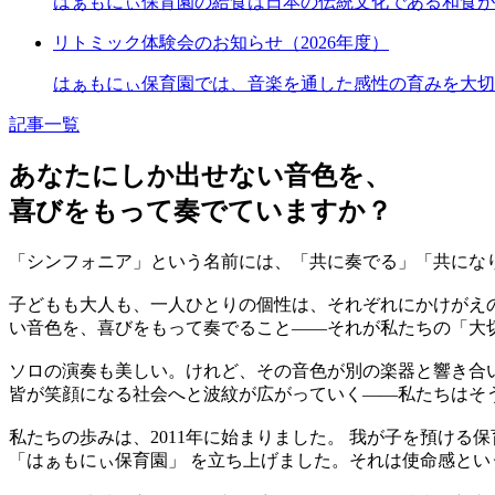
はぁもにぃ保育園の給食は日本の伝統文化である和食が
リトミック体験会のお知らせ（2026年度）
はぁもにぃ保育園では、音楽を通した感性の育みを大切
記事一覧
あなたにしか出せない音色を、
喜びをもって奏でていますか？
「シンフォニア」という名前には、「共に奏でる」「共にな
子どもも大人も、一人ひとりの個性は、それぞれにかけがえ
い音色を、喜びをもって奏でること——それが私たちの「大
ソロの演奏も美しい。けれど、その音色が別の楽器と響き合
皆が笑顔になる社会へと波紋が広がっていく——私たちはそ
私たちの歩みは、2011年に始まりました。 我が子を預け
「はぁもにぃ保育園」 を立ち上げました。それは使命感と